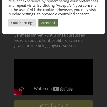
relevant experience by remembering your preferences
weken voor aanvang van uw cursus
and repeat visits. By clicking “Accept All”, you consent
worden ingediend. Wij betalen uw
to the use of ALL the cookies. However, you may visit
onderwijsaanbieder (Academy for
"Cookie Settings" to provide a controlled consent.
Investors) zodra uw aanvraag is
Cookie Settings
Accept All
goedgekeurd.
Eenmaal binnen kunt u onze cursussen
kiezen, zodat u kunt profiteren van de
gratis online beleggingscursussen.
Schrijf u nu in